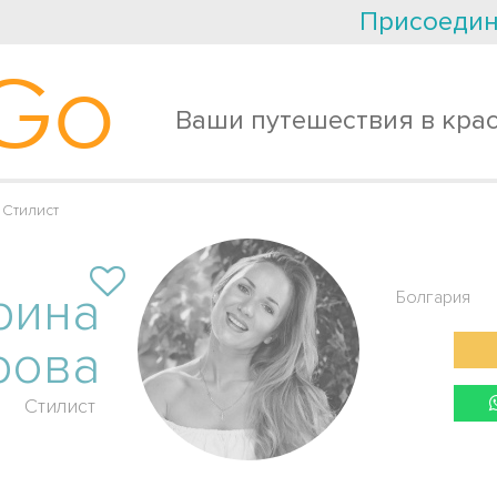
Присоедин
Go
Ваши путешествия в кра
Стилист
рина
Болгария
рова
Стилист