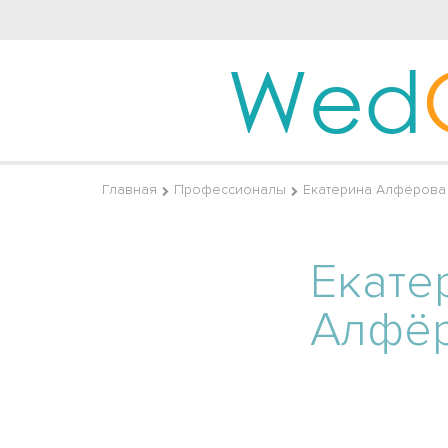
Wed
Главная
Профессионалы
Екатерина Алфёрова 
Екате
Алфё