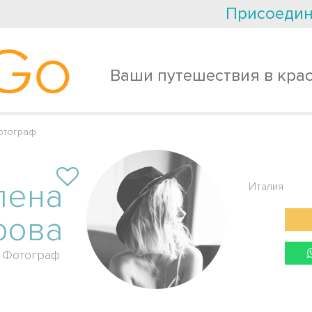
Присоедин
Go
Ваши путешествия в кра
отограф
лена
Италия
рова
Фотограф