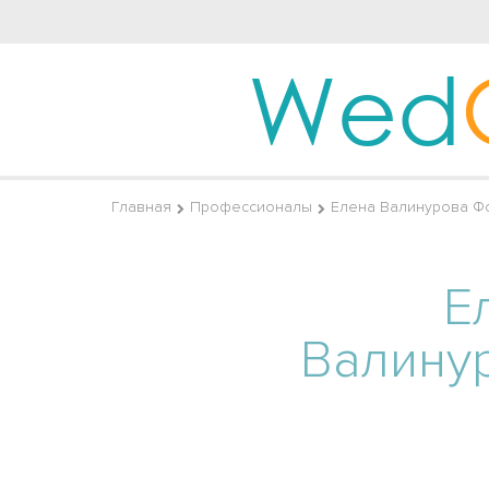
Wed
Главная
Профессионалы
Елена Валинурова Ф
Е
Валину