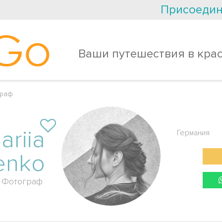
Присоедин
Go
Ваши путешествия в кра
граф
ariia
Германия
enko
Фотограф