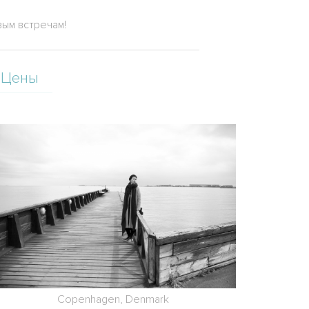
вым встречам!
Цены
Copenhagen, Denmark