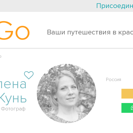
Присоедин
Go
Ваши путешествия в кра
ф
лена
Россия
Жунь
Фотограф