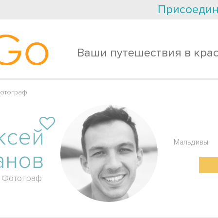
Присоедин
Go
Ваши путешествия в кра
отограф
ксей
Мальдивы
анов
Фотограф