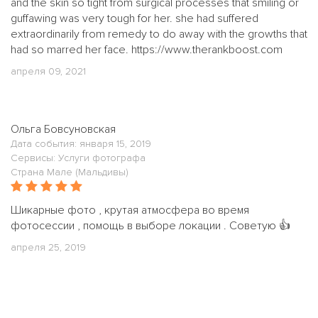
and the skin so tight from surgical processes that smiling or
guffawing was very tough for her. she had suffered
extraordinarily from remedy to do away with the growths that
had so marred her face. https://www.therankboost.com
апреля 09, 2021
Ольга Бовсуновская
Дата события: января 15, 2019
Сервисы: Услуги фотографа
Страна Мале (Мальдивы)
Шикарные фото , крутая атмосфера во время
фотосессии , помощь в выборе локации . Советую 👍
апреля 25, 2019