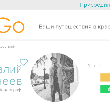
Присоедин
Go
Ваши путешествия в кра
идеограф
алий
Эстония
неев
Видеограф