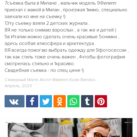
7съёмка была в Милане , мальчик модель 9Филипп
приехал с мамой в Милан , проезжая 1мимо, специально
заехали ко мне на съемку !)
1Эту съемку взяли 2 детских журнала .
8Я не только снимаю взрослых , а так же и детей )
5в Италии можно сделать очень красивые 5снимки ,
здесь особая атмосфера и архитектура .
6Я всегда помогаю выбрать одежду для 9фотосессии ,
так как стиль тоже очень важен , 4чтобы фотография
смотрелась стильно и 1красиво.
Свадебная съёмка - по спец цене !)
Северный Мале Атолл Malahini Kuda Bandos
Апрель, 2023