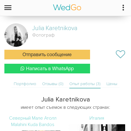
Julia
Karetnikova
Фотограф
Отправить сообщение
Написать в WhatsApp
Портфолио
Отзывы (0)
Опыт работы (3)
Цены
Julia Karetnikova
имеет опыт съемок в следующих странах:
Северный Мале Атолл
Италия
Malahini Kuda Bandos