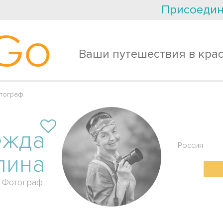
Присоедин
Go
Ваши путешествия в кра
тограф
ежда
Россия
лина
Фотограф