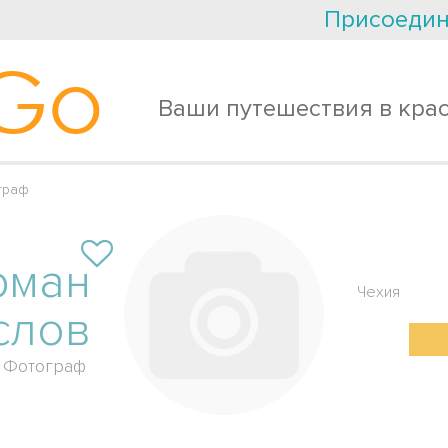
Присоедин
Go
Ваши путешествия в кра
граф
рман
Чехия
слов
Фотограф