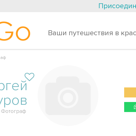
Присоедин
Go
Ваши путешествия в кра
раф
ргей
уров
Фотограф