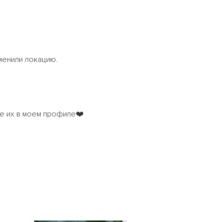
сменили локацию.
те их в моем профиле❤️