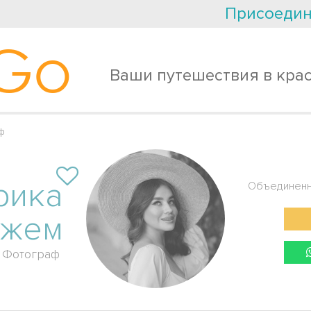
Присоедин
Go
Ваши путешествия в кра
ф
рика
Объединенн
жем
Фотограф