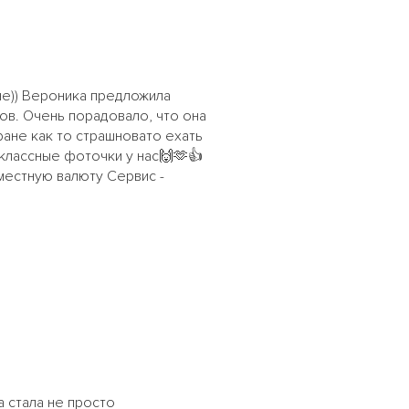
не)) Вероника предложила
ов. Очень порадовало, что она
ране как то страшновато ехать
классные фоточки у нас🙌🫶👍
местную валюту Сервис -
 стала не просто