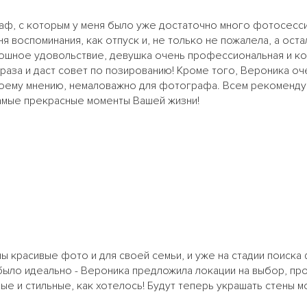
аф, с которым у меня было уже достаточно много фотосесси
я воспоминания, как отпуск и, не только не пожалела, а ост
ошное удовольствие, девушка очень профессиональная и ко
аза и даст совет по позированию! Кроме того, Вероника оче
моему мнению, немаловажно для фотографа. Всем рекоменду
амые прекрасные моменты Вашей жизни!
ы красивые фото и для своей семьи, и уже на стадии поиск
было идеально - Вероника предложила локации на выбор, про
ые и стильные, как хотелось! Будут теперь украшать стены м