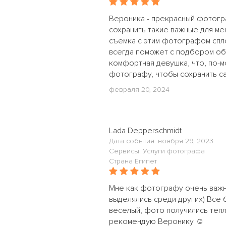
Вероника - прекрасный фотогр
сохранить такие важные для мен
съемка с этим фотографом спл
всегда поможет с подбором обр
комфортная девушка, что, по-
фотографу, чтобы сохранить с
февраля 20, 2024
Lada Depperschmidt
Дата события: ноября 29, 2023
Сервисы: Услуги фотографа
Страна Египет
Мне как фотографу очень важн
выделялись среди других) Все 
веселый, фото получились тепл
рекомендую Веронику ☺️