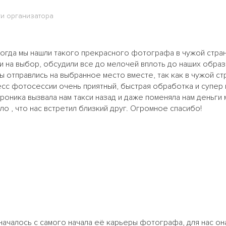
ги организатора
когда мы нашли такого прекрасного фотографа в чужой стра
 на выбор, обсудили все до мелочей вплоть до наших образ
ы отправлись на выбранное место вместе, так как в чужой ст
сс фотосессии очень приятный, быстрая обработка и супер 
оника вызвала нам такси назад и даже поменяла нам деньги 
ло , что нас встретил близкий друг. Огромное спасибо!
ачалось с самого начала её карьеры фотографа, для нас она