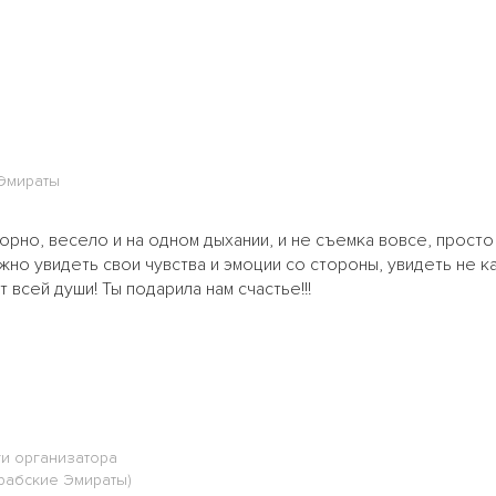
Эмираты
адорно, весело и на одном дыхании, и не съемка вовсе, прос
но увидеть свои чувства и эмоции со стороны, увидеть не ка
т всей души! Ты подарила нам счастье!!!
ги организатора
рабские Эмираты)