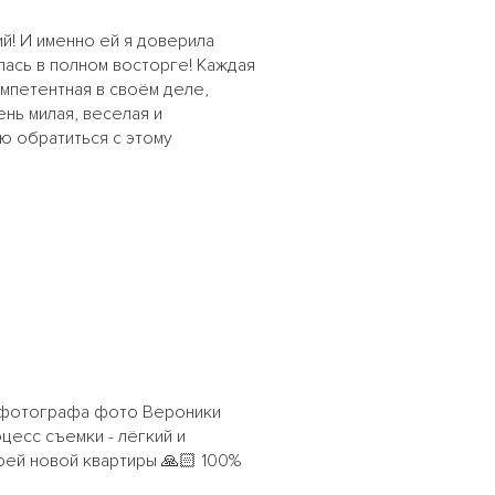
й! И именно ей я доверила
алась в полном восторге! Каждая
мпетентная в своём деле,
нь милая, веселая и
ю обратиться с этому
а фотографа фото Вероники
цесс съемки - лёгкий и
оей новой квартиры 🙏🏻 100%