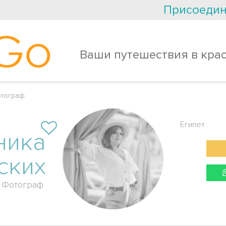
Присоедин
Go
Ваши путешествия в кра
отограф
Египет
ника
ских
Фотограф