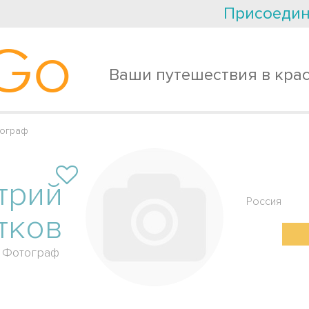
Присоедин
Go
Ваши путешествия в кра
тограф
трий
Россия
тков
Фотограф