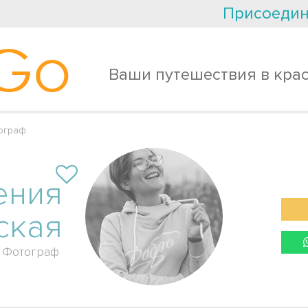
Присоедин
Go
Ваши путешествия в кра
ограф
ения
ская
Фотограф